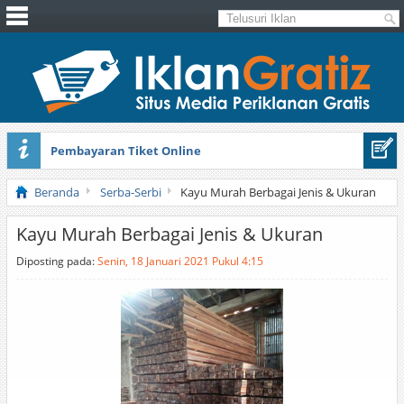
Pembayaran Tiket Online
Masker Sprilulina Tiens
Beranda
Serba-Serbi
Kayu Murah Berbagai Jenis & Ukuran
Kayu Murah Berbagai Jenis & Ukuran
Diposting pada:
Senin, 18 Januari 2021 Pukul 4:15