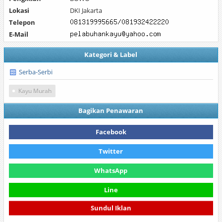
Lokasi
DKI Jakarta
Telepon
E-Mail
Kategori & Label
Serba-Serbi
Kayu Murah
Bagikan Penawaran
Facebook
Twitter
WhatsApp
Line
Sundul Iklan