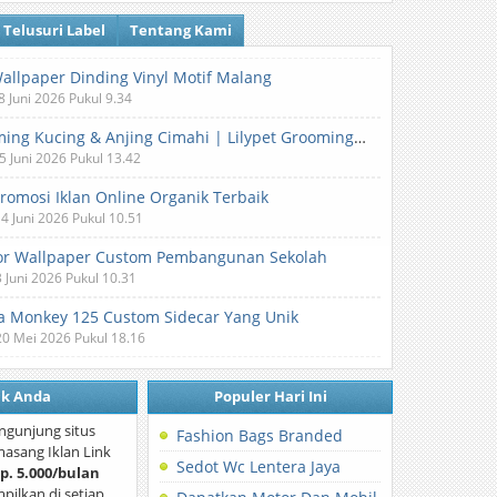
Telusuri Label
Tentang Kami
Wallpaper Dinding Vinyl Motif Malang
8 Juni 2026 Pukul 9.34
Grooming Kucing & Anjing Cimahi | Lilypet Grooming & Pet Hotel
5 Juni 2026 Pukul 13.42
Promosi Iklan Online Organik Terbaik
 4 Juni 2026 Pukul 10.51
or Wallpaper Custom Pembangunan Sekolah
3 Juni 2026 Pukul 10.31
 Monkey 125 Custom Sidecar Yang Unik
20 Mei 2026 Pukul 18.16
nk Anda
Populer Hari Ini
ngunjung situs
Fashion Bags Branded
asang Iklan Link
Sedot Wc Lentera Jaya
p. 5.000/bulan
mpilkan di setiap