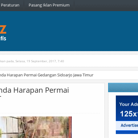
Peraturan
Pasang Iklan Premium
tkan pada, Selasa, 19 September, 2017, 7:40
n pada, Rabu, 6 Januari, 2016, 22:16
nda Harapan Permai Gedangan Sidoarjo Jawa Timur
nda Harapan Permai
r