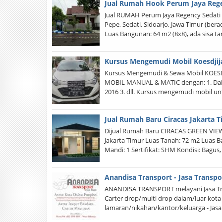
Jual Rumah Hook Perum Jaya Rege
Jual RUMAH Perum Jaya Regency Sedati 
Pepe, Sedati, Sidoarjo, Jawa Timur (bera
Luas Bangunan: 64 m2 (8x8), ada sisa t
Kursus Mengemudi Mobil Koesdjij
Kursus Mengemudi & Sewa Mobil KOESD
MOBIL MANUAL & MATIC dengan: 1. Daiha
2016 3. dll. Kursus mengemudi mobil un
Jual Rumah Baru Ciracas Jakarta 
Dijual Rumah Baru CIRACAS GREEN VIEW L
Jakarta Timur Luas Tanah: 72 m2 Luas B
Mandi: 1 Sertifikat: SHM Kondisi: Bagus,
Anandisa Transport - Jasa Transpo
ANANDISA TRANSPORT melayani Jasa Tran
Carter drop/multi drop dalam/luar kota -
lamaran/nikahan/kantor/keluarga - Jasa