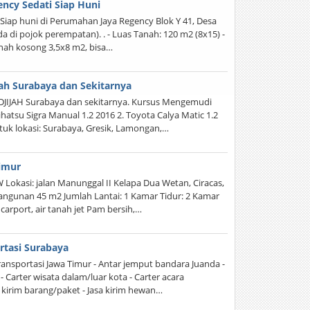
ncy Sedati Siap Huni
Siap huni di Perumahan Jaya Regency Blok Y 41, Desa
da di pojok perempatan). . - Luas Tanah: 120 m2 (8x15) -
anah kosong 3,5x8 m2, bisa…
ah Surabaya dan Sekitarnya
JIJAH Surabaya dan sekitarnya. Kursus Mengemudi
tsu Sigra Manual 1.2 2016 2. Toyota Calya Matic 1.2
tuk lokasi: Surabaya, Gresik, Lamongan,…
Timur
okasi: jalan Manunggal II Kelapa Dua Wetan, Ciracas,
angunan 45 m2 Jumlah Lantai: 1 Kamar Tidur: 2 Kamar
 carport, air tanah jet Pam bersih,…
rtasi Surabaya
sportasi Jawa Timur - Antar jemput bandara Juanda -
 Carter wisata dalam/luar kota - Carter acara
 kirim barang/paket - Jasa kirim hewan…