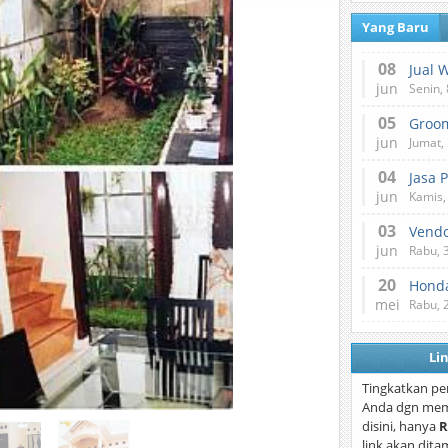
Yang Baru
08
Jual 
jun
Senin, 
05
jun
Jumat, 
04
Jasa 
jun
Kamis,
03
Vend
jun
Rabu, 
20
Honda
mei
Rabu, 
Li
Tingkatkan pe
Anda dgn mem
disini, hanya
R
link akan dita