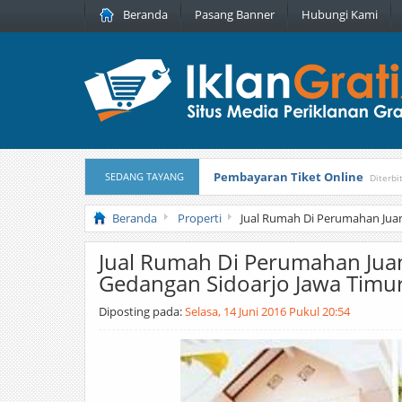
Beranda
Pasang Banner
Hubungi Kami
Pembayaran Tiket Online
SEDANG TAYANG
Diterbi
Masker Sprilulina Tiens
Diterbitka
Beranda
Properti
Jual Rumah Di Perumahan Jua
Jual Rumah Di Perumahan Jua
Gedangan Sidoarjo Jawa Timu
Diposting pada:
Selasa, 14 Juni 2016 Pukul 20:54