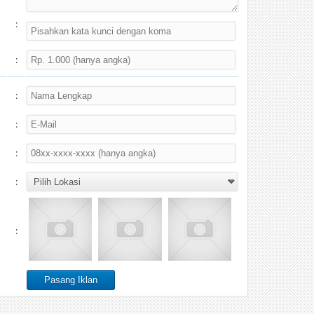
:
:
:
:
:
:
: