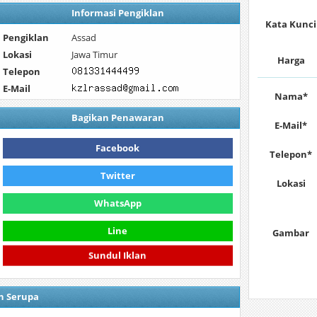
Informasi Pengiklan
Kata Kunci
Pengiklan
Assad
Lokasi
Jawa Timur
Harga
Telepon
E-Mail
Nama*
Bagikan Penawaran
E-Mail*
Facebook
Telepon*
Twitter
Lokasi
WhatsApp
Line
Gambar
Sundul Iklan
n Serupa