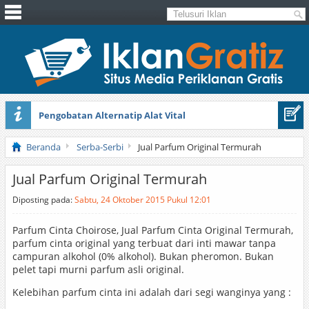
Pengobatan Alternatip Alat Vital
Pita Cantik Pesona
Beranda
Serba-Serbi
Jual Parfum Original Termurah
Jual Parfum Original Termurah
Diposting pada:
Sabtu, 24 Oktober 2015 Pukul 12:01
Parfum Cinta Choirose, Jual Parfum Cinta Original Termurah,
parfum cinta original yang terbuat dari inti mawar tanpa
campuran alkohol (0% alkohol). Bukan pheromon. Bukan
pelet tapi murni parfum asli original.
Kelebihan parfum cinta ini adalah dari segi wanginya yang :