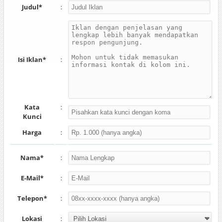
Judul*
:
Isi Iklan*
:
Kata
:
Kunci
Harga
:
Nama*
:
E-Mail*
:
Telepon*
:
Lokasi
: