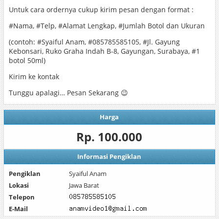
Untuk cara ordernya cukup kirim pesan dengan format :
#Nama, #Telp, #Alamat Lengkap, #Jumlah Botol dan Ukuran
(contoh: #Syaiful Anam, #085785585105, #Jl. Gayung
Kebonsari, Ruko Graha Indah B-8, Gayungan, Surabaya, #1
botol 50ml)
Kirim ke kontak
Tunggu apalagi… Pesan Sekarang 😉
Harga
Rp. 100.000
Informasi Pengiklan
Pengiklan
Syaiful Anam
Lokasi
Jawa Barat
Telepon
E-Mail