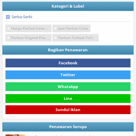
Kategori & Label
Serba-Serbi
Harga Parfum Cinta Murah
Juar Parfum Cinta
Parfum Original Pria Wanita
Parfum Terbaik Terlaris
Bagikan Penawaran
Facebook
Twitter
WhatsApp
Line
Sundul Iklan
Penawaran Serupa