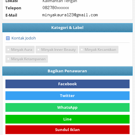
Lokasi
Kalimantan Tengah
Telepon
E-Mail
Kategori & Label
Kontak Jodoh
Minyak Aura
Minyak Inner Beauty
Minyak Kecantikan
Minyak Ketampanan
Bagikan Penawaran
Facebook
Twitter
WhatsApp
Line
Sundul Iklan