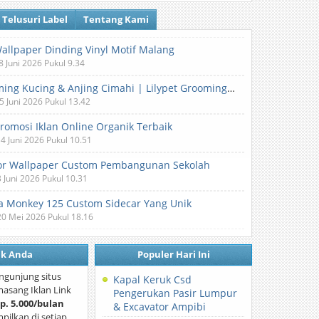
Telusuri Label
Tentang Kami
Wallpaper Dinding Vinyl Motif Malang
8 Juni 2026 Pukul 9.34
Grooming Kucing & Anjing Cimahi | Lilypet Grooming & Pet Hotel
5 Juni 2026 Pukul 13.42
Promosi Iklan Online Organik Terbaik
 4 Juni 2026 Pukul 10.51
or Wallpaper Custom Pembangunan Sekolah
3 Juni 2026 Pukul 10.31
 Monkey 125 Custom Sidecar Yang Unik
20 Mei 2026 Pukul 18.16
nk Anda
Populer Hari Ini
ngunjung situs
Kapal Keruk Csd
asang Iklan Link
Pengerukan Pasir Lumpur
p. 5.000/bulan
& Excavator Ampibi
mpilkan di setiap