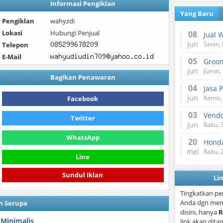
Informasi Pengiklan
Yang Baru
Pengiklan
wahyzdi
Lokasi
Hubungi Penjual
08
Jual 
jun
Senin, 
Telepon
E-Mail
05
jun
Jumat, 
Bagikan Penawaran
04
Jasa 
jun
Kamis,
Facebook
03
Vend
Twitter
jun
Rabu, 
WhatsApp
20
Honda
mei
Rabu, 
Line
Sundul Iklan
Li
Tingkatkan pe
Anda dgn mem
n Serupa
disini, hanya
R
Minimalis
link akan dita