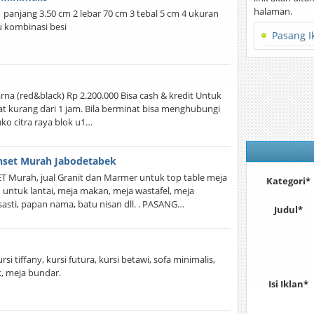
halaman.
 panjang 3.50 cm 2 lebar 70 cm 3 tebal 5 cm 4 ukuran
u kombinasi besi
Pasang I
na (red&black) Rp 2.200.000 Bisa cash & kredit Untuk
at kurang dari 1 jam. Bila berminat bisa menghubungi
ko citra raya blok u1…
enset Murah Jabodetabek
Murah, jual Granit dan Marmer untuk top table meja
Kategori*
untuk lantai, meja makan, meja wastafel, meja
asasti, papan nama, batu nisan dll. . PASANG…
Judul*
i tiffany, kursi futura, kursi betawi, sofa minimalis,
k, meja bundar.
Isi Iklan*