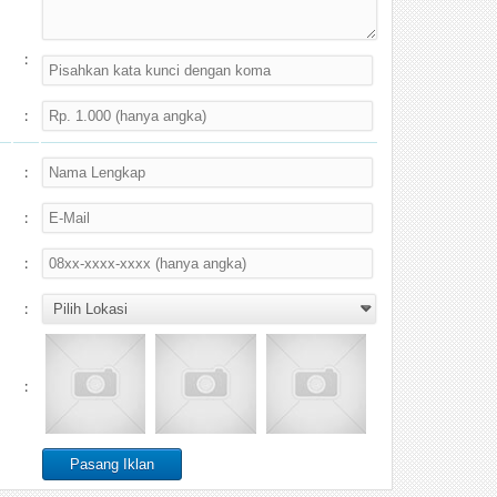
:
:
:
:
:
:
: