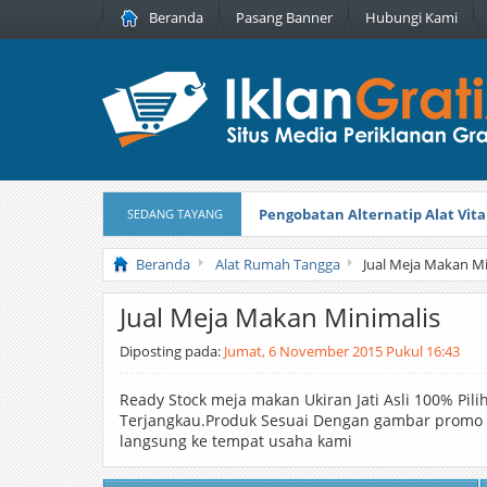
Beranda
Pasang Banner
Hubungi Kami
Pengobatan Alternatip Alat Vita
SEDANG TAYANG
Pita Cantik Pesona
Diterbitkan pada
Beranda
Alat Rumah Tangga
Jual Meja Makan Mi
Jual Meja Makan Minimalis
Diposting pada:
Jumat, 6 November 2015 Pukul 16:43
Ready Stock meja makan Ukiran Jati Asli 100% Pili
Terjangkau.Produk Sesuai Dengan gambar promo h
langsung ke tempat usaha kami