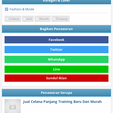
Kategori & Label
Fashion & Mode
Celana
Jual
Murah
Panjang
Bagikan Penawaran
Facebook
Twitter
WhatsApp
Line
Sundul Iklan
Penawaran Serupa
Jual Celana Panjang Training Baru Dan Murah