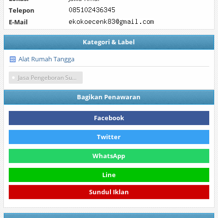
Telepon
E-Mail
Kategori & Label
Alat Rumah Tangga
Jasa Pengeboran Sumur
Bagikan Penawaran
Facebook
Twitter
WhatsApp
Line
Sundul Iklan