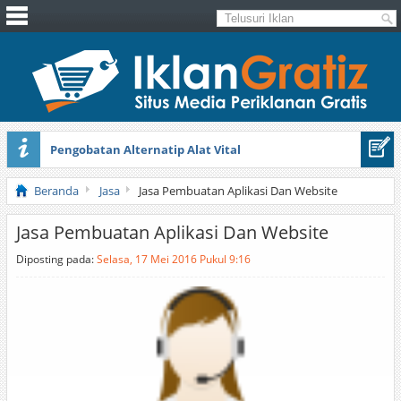
Pengobatan Alternatip Alat Vital
Pita Cantik Pesona
Beranda
Jasa
Jasa Pembuatan Aplikasi Dan Website
Jasa Pembuatan Aplikasi Dan Website
Diposting pada:
Selasa, 17 Mei 2016 Pukul 9:16