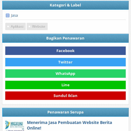
Kategori & Label
Jasa
Aplikasi
Website
Bagikan Penawaran
Facebook
Twitter
WhatsApp
Line
Sundul Iklan
Penawaran Serupa
Menerima Jasa Pembuatan Website Berita
Online!