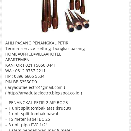
AHLI PASANG PENANGKAL PETIR
Terima=service=setting=bongkar pasang
HOME=OFFICE=VILLA=HOTEL
APARTEMEN
KANTOR ( 021 ) 5050 0441
WA : 0812 9757 2211
HP : 0896 6605 5534
PIN BB 5355CD01
( aryadutaelectro@gmail.com )
( http://aryadutaelectro.blogspot.co.id )
= PENANGKAL PETIR 2 AIP BC 25 =
– 1 unit split tombak atas (krucut)
– 1 unit split tombak bawah
– 15 meter kabel BC 25
– 3 unit pipa PVC 1/2″
– sistem pengeboran max 8 meter