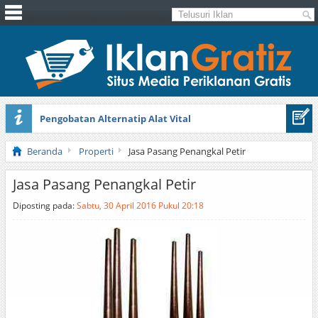
Pengobatan Alternatip Alat Vital
Pita Cantik Pesona
Beranda
Properti
Jasa Pasang Penangkal Petir
Jasa Pasang Penangkal Petir
Diposting pada:
Sabtu, 30 April 2016 Pukul 20:18