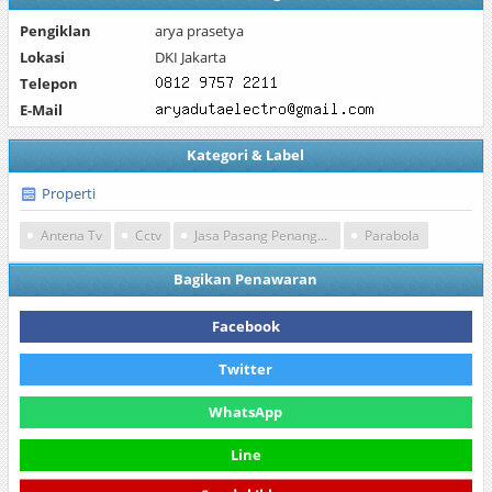
Pengiklan
arya prasetya
Lokasi
DKI Jakarta
Telepon
E-Mail
Kategori & Label
Properti
Antena Tv
Cctv
Jasa Pasang Penangkal Petir
Parabola
Bagikan Penawaran
Facebook
Twitter
WhatsApp
Line