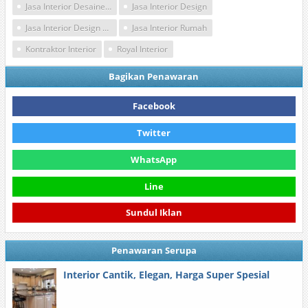
Jasa Interior Desainer Di Tangerang
Jasa Interior Design
Jasa Interior Design Murah
Jasa Interior Rumah
Kontraktor Interior
Royal Interior
Bagikan Penawaran
Facebook
Twitter
WhatsApp
Line
Sundul Iklan
Penawaran Serupa
Interior Cantik, Elegan, Harga Super Spesial