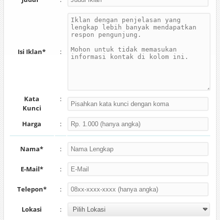
Isi Iklan*
:
Kata
:
Kunci
Harga
:
Nama*
:
E-Mail*
:
Telepon*
:
Lokasi
: