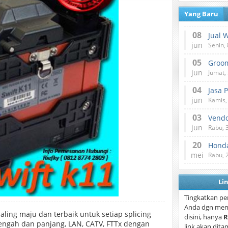
Yang Baru
08
Jual 
jun
Senin, 
05
jun
Jumat, 
04
Jasa 
jun
Kamis,
03
Vend
jun
Rabu, 
20
Honda
mei
Rabu, 
Li
Tingkatkan pe
Anda dgn mem
aling maju dan terbaik untuk setiap splicing
disini, hanya
R
nengah dan panjang, LAN, CATV, FTTx dengan
link akan dita