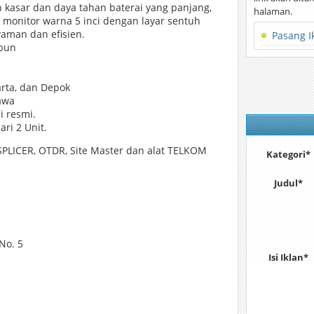
n kasar dan daya tahan baterai yang panjang,
halaman.
a, monitor warna 5 inci dengan layar sentuh
aman dan efisien.
Pasang I
 pun
arta, dan Depok
awa
i resmi.
ri 2 Unit.
LICER, OTDR, Site Master dan alat TELKOM
Kategori*
Judul*
No. 5
Isi Iklan*