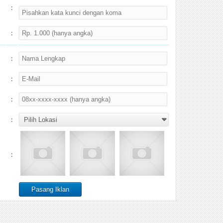
:
:
:
:
:
:
: