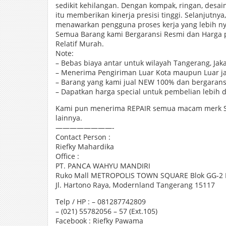
sedikit kehilangan. Dengan kompak, ringan, desai
itu memberikan kinerja presisi tinggi. Selanjutny
menawarkan pengguna proses kerja yang lebih ny
Semua Barang kami Bergaransi Resmi dan Harga
Relatif Murah.
Note:
– Bebas biaya antar untuk wilayah Tangerang, Jak
– Menerima Pengiriman Luar Kota maupun Luar j
– Barang yang kami jual NEW 100% dan bergarans
– Dapatkan harga special untuk pembelian lebih da
Kami pun menerima REPAIR semua macam merk SP
lainnya.
————————-
Contact Person :
Riefky Mahardika
Office :
PT. PANCA WAHYU MANDIRI
Ruko Mall METROPOLIS TOWN SQUARE Blok GG-2 
Jl. Hartono Raya, Modernland Tangerang 15117
Telp / HP : – 081287742809
– (021) 55782056 – 57 (Ext.105)
Facebook : Riefky Pawama