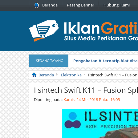
Beranda
Pasang Banner
Hubungi Kami
Pengobatan Alternatip Alat Vita
SEDANG TAYANG
Pita Cantik Pesona
Diterbitkan pada
Beranda
Elektronika
Ilsintech Swift K11 – Fusion
Ilsintech Swift K11 – Fusion Sp
Diposting pada:
Kamis, 24 Mei 2018 Pukul 16:05