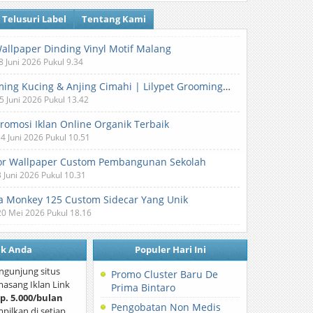
Telusuri Label
Tentang Kami
Wallpaper Dinding Vinyl Motif Malang
8 Juni 2026 Pukul 9.34
Grooming Kucing & Anjing Cimahi | Lilypet Grooming & Pet Hotel
5 Juni 2026 Pukul 13.42
Promosi Iklan Online Organik Terbaik
 4 Juni 2026 Pukul 10.51
or Wallpaper Custom Pembangunan Sekolah
3 Juni 2026 Pukul 10.31
 Monkey 125 Custom Sidecar Yang Unik
20 Mei 2026 Pukul 18.16
nk Anda
Populer Hari Ini
ngunjung situs
Promo Cluster Baru De
asang Iklan Link
Prima Bintaro
p. 5.000/bulan
Pengobatan Non Medis
mpilkan di setiap