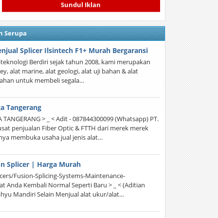
Sundul Iklan
n Serupa
njual Splicer Ilsintech F1+ Murah Bergaransi
diateknologi Berdiri sejak tahun 2008, kami merupakan
y, alat marine, alat geologi, alat uji bahan & alat
ahan untuk membeli segala…
ta Tangerang
TANGERANG > _ < Adit - 087844300099 (Whatsapp) PT.
 penjualan Fiber Optic & FTTH dari merek merek
anya membuka usaha jual jenis alat…
on Splicer | Harga Murah
icers/Fusion-Splicing-Systems-Maintenance-
lat Anda Kembali Normal Seperti Baru > _ < (Aditian
yu Mandiri Selain Menjual alat ukur/alat…