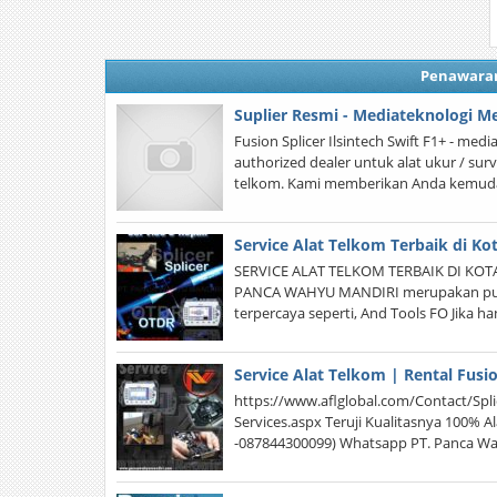
Penawara
Suplier Resmi - Mediateknologi Me
Fusion Splicer Ilsintech Swift F1+ - me
authorized dealer untuk alat ukur / surve
telkom. Kami memberikan Anda kemud
Service Alat Telkom Terbaik di Ko
SERVICE ALAT TELKOM TERBAIK DI KOTA 
PANCA WAHYU MANDIRI merupakan pusat
terpercaya seperti, And Tools FO Jika h
Service Alat Telkom | Rental Fusi
https://www.aflglobal.com/Contact/Spl
Services.aspx Teruji Kualitasnya 100% A
-087844300099) Whatsapp PT. Panca Wah