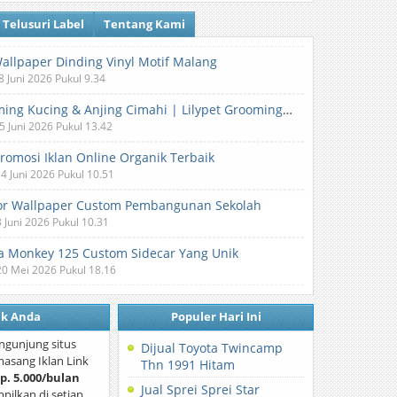
Telusuri Label
Tentang Kami
Wallpaper Dinding Vinyl Motif Malang
8 Juni 2026 Pukul 9.34
Grooming Kucing & Anjing Cimahi | Lilypet Grooming & Pet Hotel
5 Juni 2026 Pukul 13.42
Promosi Iklan Online Organik Terbaik
 4 Juni 2026 Pukul 10.51
or Wallpaper Custom Pembangunan Sekolah
3 Juni 2026 Pukul 10.31
 Monkey 125 Custom Sidecar Yang Unik
20 Mei 2026 Pukul 18.16
nk Anda
Populer Hari Ini
ngunjung situs
Dijual Toyota Twincamp
asang Iklan Link
Thn 1991 Hitam
p. 5.000/bulan
Jual Sprei Sprei Star
mpilkan di setiap