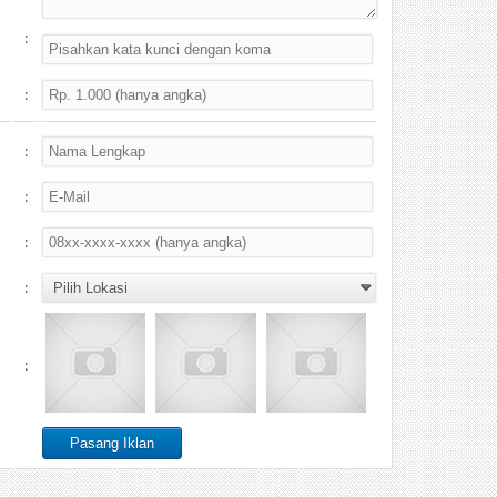
:
:
:
:
:
:
: