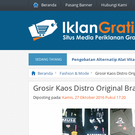
Beranda
Pasang Banner
Hubungi Kami
Pengobatan Alternatip Alat Vita
SEDANG TAYANG
Pita Cantik Pesona
Diterbitkan pada
Beranda
Fashion & Mode
Grosir Kaos Distro Or
Grosir Kaos Distro Original 
Diposting pada:
Kamis, 27 Oktober 2016 Pukul 17:20