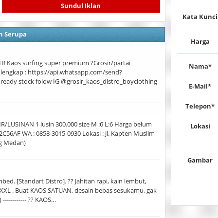
Sundul Iklan
Kata Kunci
n Serupa
Harga
Kaos surfing super premium ?Grosir/partai
Nama*
 lengkap : https://api.whatsapp.com/send?
eady stock folow IG @grosir_kaos_distro_boyclothing
E-Mail*
Telepon*
R/LUSINAN 1 lusin 300.000 size M :6 L:6 Harga belum
Lokasi
2C56AF WA : 0858-3015-0930 Lokasi : Jl. Kapten Muslim
ng Medan)
Gambar
ed. [Standart Distro]. ?? Jahitan rapi, kain lembut,
-XXL . Buat KAOS SATUAN, desain bebas sesukamu, gak
 ------------ ?? KAOS…