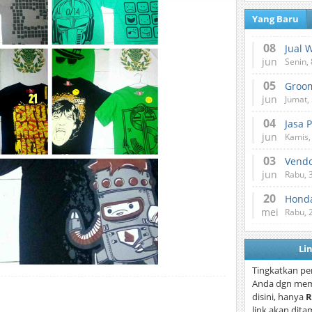
Yang Baru
08
Jual 
jun
Senin, 
05
jun
Jumat, 
04
Jasa 
jun
Kamis,
03
Vend
jun
Rabu, 
20
Honda
mei
Rabu, 
Li
Tingkatkan pe
Anda dgn mem
disini, hanya
R
link akan dita