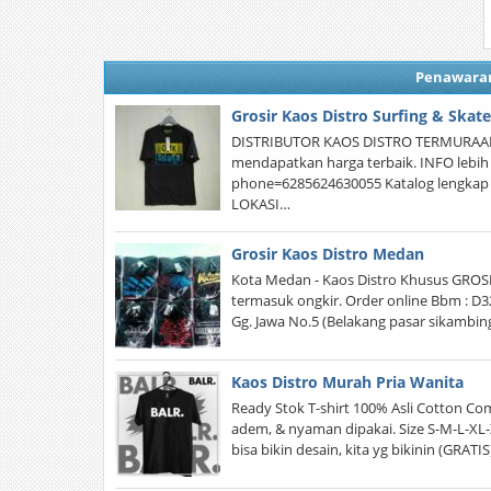
Penawara
Grosir Kaos Distro Surfing & Skate
DISTRIBUTOR KAOS DISTRO TERMURAAH! 
mendapatkan harga terbaik. INFO lebih
phone=6285624630055 Katalog lengkap r
LOKASI…
Grosir Kaos Distro Medan
Kota Medan - Kaos Distro Khusus GROSI
termasuk ongkir. Order online Bbm : D3
Gg. Jawa No.5 (Belakang pasar sikambi
Kaos Distro Murah Pria Wanita
Ready Stok T-shirt 100% Asli Cotton Comb
adem, & nyaman dipakai. Size S-M-L-XL
bisa bikin desain, kita yg bikinin (GRATIS)