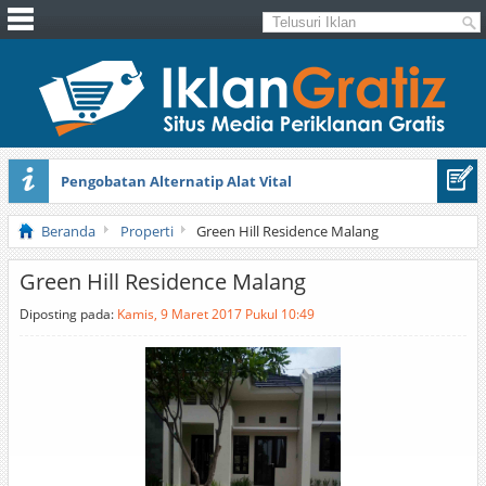
Pengobatan Alternatip Alat Vital
Pita Cantik Pesona
Beranda
Properti
Green Hill Residence Malang
Green Hill Residence Malang
Diposting pada:
Kamis, 9 Maret 2017 Pukul 10:49