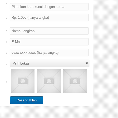
:
:
:
:
:
:
: