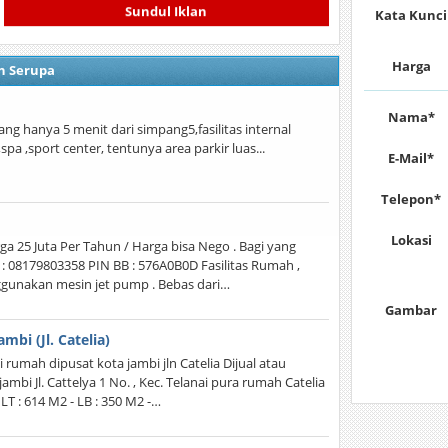
Kata Kunci
Sundul Iklan
Harga
n Serupa
Nama*
ang hanya 5 menit dari simpang5,fasilitas internal
pa ,sport center, tentunya area parkir luas...
E-Mail*
Telepon*
Lokasi
a 25 Juta Per Tahun / Harga bisa Nego . Bagi yang
: 08179803358 PIN BB : 576A0B0D Fasilitas Rumah ,
nggunakan mesin jet pump . Bebas dari…
Gambar
bi (Jl. Catelia)
umah dipusat kota jambi jln Catelia Dijual atau
bi Jl. Cattelya 1 No. , Kec. Telanai pura rumah Catelia
LT : 614 M2 - LB : 350 M2 -…