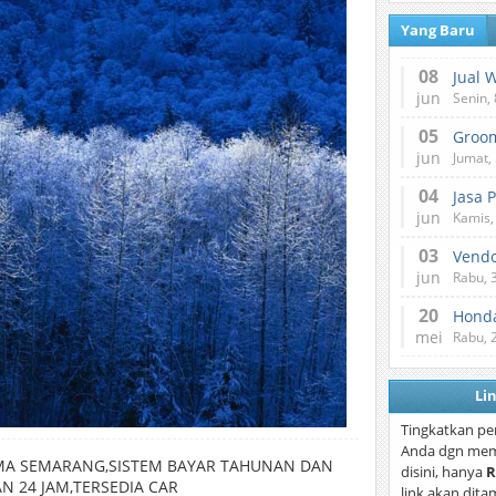
Yang Baru
08
Jual 
jun
Senin, 
05
jun
Jumat, 
04
Jasa 
jun
Kamis,
03
Vend
jun
Rabu, 
20
Honda
mei
Rabu, 
Li
Tingkatkan pe
Anda dgn mem
MA SEMARANG,SISTEM BAYAR TAHUNAN DAN
disini, hanya
R
N 24 JAM,TERSEDIA CAR
link akan dita