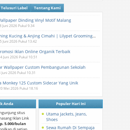
Telusuri Label
Tentang Kami
Wallpaper Dinding Vinyl Motif Malang
8 Juni 2026 Pukul 9.34
Grooming Kucing & Anjing Cimahi | Lilypet Grooming & Pet Hotel
5 Juni 2026 Pukul 13.42
Promosi Iklan Online Organik Terbaik
 4 Juni 2026 Pukul 10.51
or Wallpaper Custom Pembangunan Sekolah
3 Juni 2026 Pukul 10.31
 Monkey 125 Custom Sidecar Yang Unik
20 Mei 2026 Pukul 18.16
nk Anda
Populer Hari Ini
ngunjung situs
Utama Jackets, Jeans,
asang Iklan Link
Shoes
p. 5.000/bulan
Sewa Rumah Di Sempaja
mpilkan di setiap