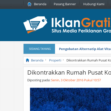
Beranda
Pasang Banner
Hubungi Kami
Pengobatan Alternatip Alat Vita
SEDANG TAYANG
Pita Cantik Pesona
Diterbitkan pada
Beranda
Properti
Dikontrakkan Rumah Pusat K
Dikontrakkan Rumah Pusat K
Diposting pada:
Senin, 3 Oktober 2016 Pukul 10:57