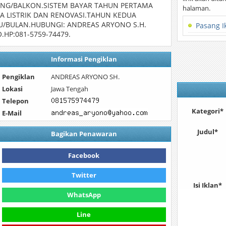
ENG/BALKON.SISTEM BAYAR TAHUN PERTAMA
halaman.
A LISTRIK DAN RENOVASI.TAHUN KEDUA
BU/BULAN.HUBUNGI: ANDREAS ARYONO S.H.
Pasang I
HP:081-5759-74479.
Informasi Pengiklan
Pengiklan
ANDREAS ARYONO SH.
Lokasi
Jawa Tengah
Telepon
Kategori*
E-Mail
Judul*
Bagikan Penawaran
Facebook
Twitter
Isi Iklan*
WhatsApp
Line