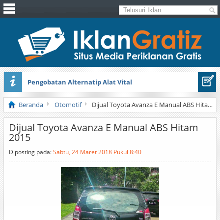
Pengobatan Alternatip Alat Vital
Pita Cantik Pesona
Beranda
Otomotif
Dijual Toyota Avanza E Manual ABS Hitam 2015
Dijual Toyota Avanza E Manual ABS Hitam
2015
Diposting pada:
Sabtu, 24 Maret 2018 Pukul 8:40