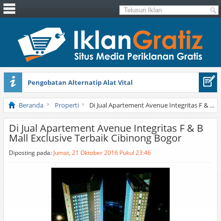
Pengobatan Alternatip Alat Vital
Pita Cantik Pesona
Beranda
Properti
Di Jual Apartement Avenue Integritas F & B Mall Exclusive Terbaik Cibinong Bogor
Di Jual Apartement Avenue Integritas F & B
Mall Exclusive Terbaik Cibinong Bogor
Diposting pada:
Jumat, 21 Oktober 2016 Pukul 23:46