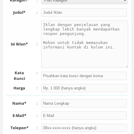
Kategori*
:
Judul*
:
Isi Iklan*
:
Kata
:
Kunci
Harga
:
Nama*
:
E-Mail*
:
Telepon*
: