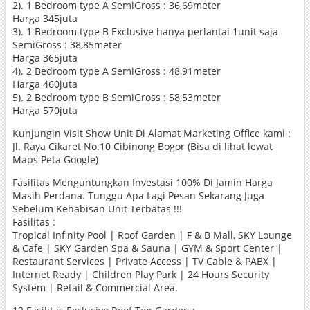
2). 1 Bedroom type A SemiGross : 36,69meter
Harga 345juta
3). 1 Bedroom type B Exclusive hanya perlantai 1unit saja
SemiGross : 38,85meter
Harga 365juta
4). 2 Bedroom type A SemiGross : 48,91meter
Harga 460juta
5). 2 Bedroom type B SemiGross : 58,53meter
Harga 570juta
Kunjungin Visit Show Unit Di Alamat Marketing Office kami :
Jl. Raya Cikaret No.10 Cibinong Bogor (Bisa di lihat lewat
Maps Peta Google)
Fasilitas Menguntungkan Investasi 100% Di Jamin Harga
Masih Perdana. Tunggu Apa Lagi Pesan Sekarang Juga
Sebelum Kehabisan Unit Terbatas !!!
Fasilitas :
Tropical Infinity Pool | Roof Garden | F & B Mall, SKY Lounge
& Cafe | SKY Garden Spa & Sauna | GYM & Sport Center |
Restaurant Services | Private Access | TV Cable & PABX |
Internet Ready | Children Play Park | 24 Hours Security
System | Retail & Commercial Area.