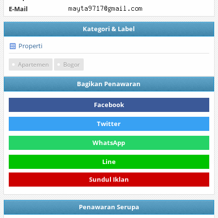
E-Mail
Kategori & Label
Properti
Apartemen
Bogor
Bagikan Penawaran
Facebook
Twitter
WhatsApp
Line
Sundul Iklan
Penawaran Serupa