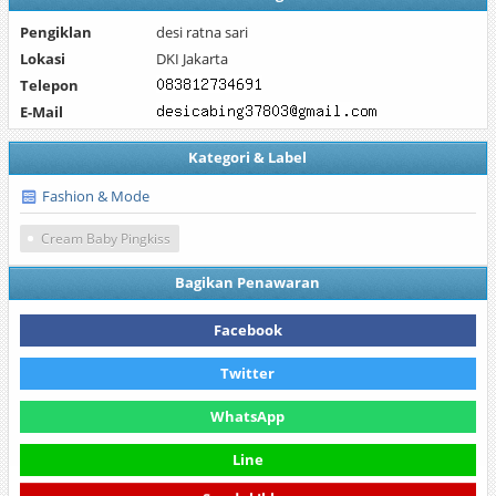
Pengiklan
desi ratna sari
Lokasi
DKI Jakarta
Telepon
E-Mail
Kategori & Label
Fashion & Mode
Cream Baby Pingkiss
Bagikan Penawaran
Facebook
Twitter
WhatsApp
Line