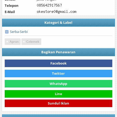
Telepon
E-Mail
Kategori & Label
Serba-Serbi
Apron
Celemek
Bagikan Penawaran
Facebook
Twitter
WhatsApp
Line
Sundul Iklan