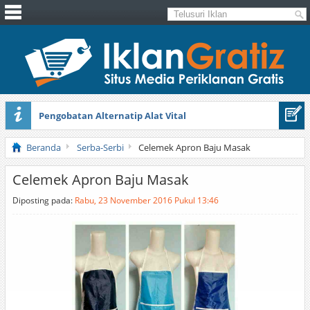
Pengobatan Alternatip Alat Vital
Pita Cantik Pesona
Beranda
Serba-Serbi
Celemek Apron Baju Masak
Celemek Apron Baju Masak
Diposting pada:
Rabu, 23 November 2016 Pukul 13:46