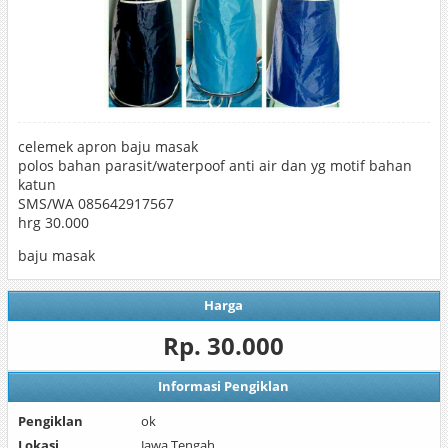
celemek apron baju masak
polos bahan parasit/waterpoof anti air dan yg motif bahan
katun
SMS/WA 085642917567
hrg 30.000
baju masak
Harga
Rp. 30.000
Informasi Pengiklan
Pengiklan
ok
Lokasi
Jawa Tengah