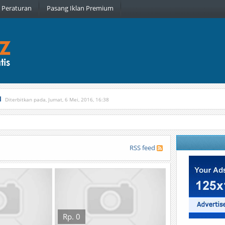
Peraturan
Pasang Iklan Premium
l
Diterbitkan pada, Jumat, 6 Mei, 2016, 16:38
, Kamis, 16 Februari, 2017, 21:34
RSS feed
Rp. 0