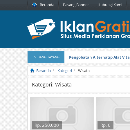
Beranda
Pasang Banner
Hubungi Kami
Pengobatan Alternatip Alat Vita
SEDANG TAYANG
Pita Cantik Pesona
Diterbitkan pada
Beranda
Kategori
Wisata
Kategori: Wisata
Rp. 250.000
Rp. 0