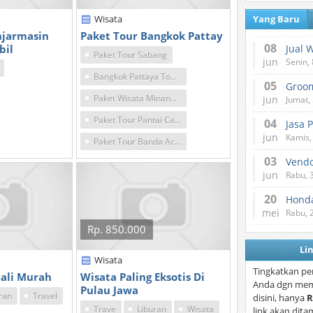
Wisata
Yang Baru
njarmasin
Paket Tour Bangkok Pattay
08
bil
Jual 
Paket Tour Sabang
jun
Senin, 
Bangkok Pattaya Tour Package
05
Paket Wisata Minangkabau
jun
Jumat, 
Paket Tour Pantai Carocok Bukit Mandeh
04
Jasa 
jun
Kamis,
Paket Tour Banda Aceh Sabang
03
Vend
jun
Rabu, 
20
Honda
mei
Rabu, 
Rp. 850.000
Li
Wisata
Tingkatkan pe
Bali Murah
Wisata Paling Eksotis Di
Anda dgn mem
Pulau Jawa
ran
Travel
disini, hanya
R
Trave
Liburan
Wisata
link akan dita