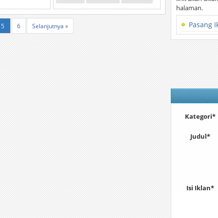
halaman.
Pasang I
5
6
Selanjutnya »
Kategori*
Judul*
Isi Iklan*