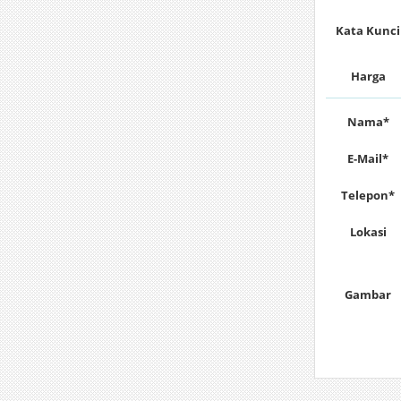
Kata Kunci
Harga
Nama*
E-Mail*
Telepon*
Lokasi
Gambar