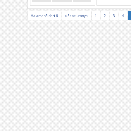
Halaman5 dari 6
« Sebelumnya
1
2
3
4