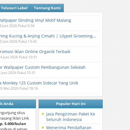
Telusuri Label
Tentang Kami
Wallpaper Dinding Vinyl Motif Malang
8 Juni 2026 Pukul 9.34
Grooming Kucing & Anjing Cimahi | Lilypet Grooming & Pet Hotel
5 Juni 2026 Pukul 13.42
Promosi Iklan Online Organik Terbaik
 4 Juni 2026 Pukul 10.51
or Wallpaper Custom Pembangunan Sekolah
3 Juni 2026 Pukul 10.31
 Monkey 125 Custom Sidecar Yang Unik
20 Mei 2026 Pukul 18.16
nk Anda
Populer Hari Ini
ngunjung situs
Jasa Pengiriman Paket Ke
asang Iklan Link
Seluruh Indonesia
p. 5.000/bulan
Menerima Pendaftaran
mpilkan di setiap