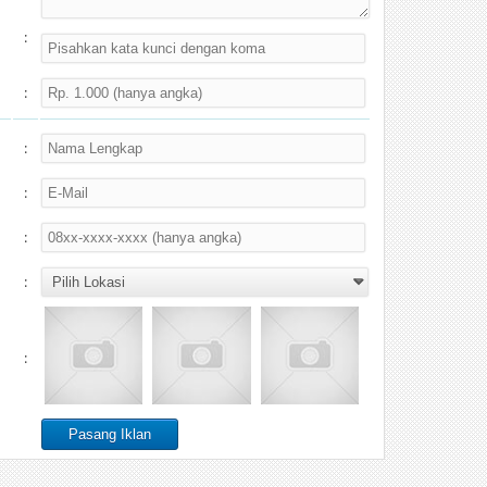
:
:
:
:
:
:
: