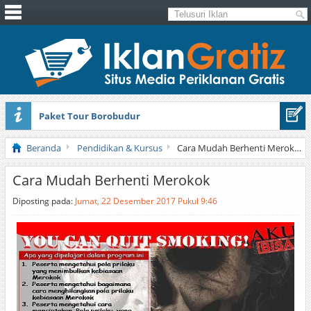
Paket Tour Borobudur
Sewa Tenda Pernikahan Di Bogor
Beranda
Pendidikan & Kursus
Cara Mudah Berhenti Merokok
Cara Mudah Berhenti Merokok
Diposting pada:
Jumat, 22 Desember 2017 Pukul 9:46