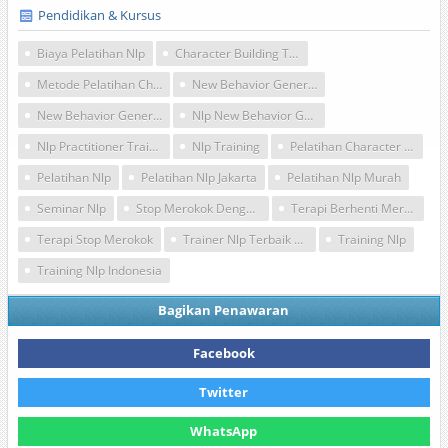
Pendidikan & Kursus
Biaya Pelatihan Nlp
Character Building Training
Metode Pelatihan Character Building
New Behavior Generator Strategy
New Behavior Generator Technique
Nlp New Behavior Generator Strategy
Nlp Practitioner Training
Nlp Training
Pelatihan Character Building
Pelatihan Nlp
Pelatihan Nlp Jakarta
Pelatihan Nlp Murah
Seminar Nlp
Stop Merokok Dengan Nlp
Terapi Berhenti Merokok
Terapi Stop Merokok
Trainer Nlp Terbaik Di Indonesia
Training Nlp
Training Nlp Indonesia
Bagikan Penawaran
Facebook
Twitter
WhatsApp