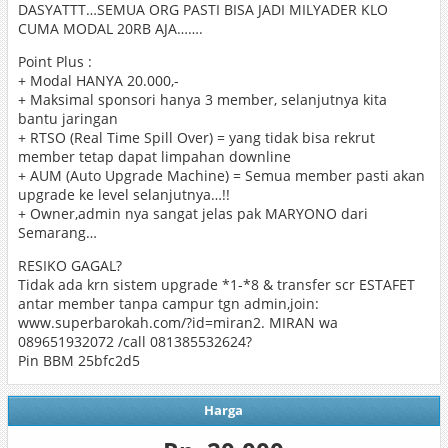
DASYATTT…SEMUA ORG PASTI BISA JADI MILYADER KLO
CUMA MODAL 20RB AJA…….
Point Plus :
+ Modal HANYA 20.000,-
+ Maksimal sponsori hanya 3 member, selanjutnya kita
bantu jaringan
+ RTSO (Real Time Spill Over) = yang tidak bisa rekrut
member tetap dapat limpahan downline
+ AUM (Auto Upgrade Machine) = Semua member pasti akan
upgrade ke level selanjutnya…!!
+ Owner,admin nya sangat jelas pak MARYONO dari
Semarang…
RESIKO GAGAL?
Tidak ada krn sistem upgrade *1-*8 & transfer scr ESTAFET
antar member tanpa campur tgn admin,join:
www.superbarokah.com/?id=miran2. MIRAN wa
089651932072 /call 081385532624?
Pin BBM 25bfc2d5
Harga