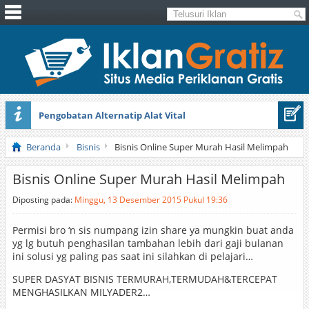
Pengobatan Alternatip Alat Vital
Pita Cantik Pesona
Beranda
Bisnis
Bisnis Online Super Murah Hasil Melimpah
Bisnis Online Super Murah Hasil Melimpah
Diposting pada:
Minggu, 13 Desember 2015 Pukul 19:36
Permisi bro ‘n sis numpang izin share ya mungkin buat anda
yg lg butuh penghasilan tambahan lebih dari gaji bulanan
ini solusi yg paling pas saat ini silahkan di pelajari…
SUPER DASYAT BISNIS TERMURAH,TERMUDAH&TERCEPAT
MENGHASILKAN MILYADER2…