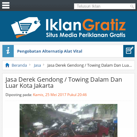
Pengobatan Alternatip Alat Vital
Pita Cantik Pesona
Beranda
Jasa
Jasa Derek Gendong / Towing Dalam Dan Luar Kota Jakarta
Jasa Derek Gendong / Towing Dalam Dan
Luar Kota Jakarta
Diposting pada:
Kamis, 25 Mei 2017 Pukul 20:46