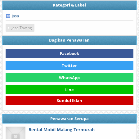
Kategori & Label
Jasa
Jasa Towing
Bagikan Penawaran
Facebook
Twitter
WhatsApp
Line
Sundul Iklan
Penawaran Serupa
Rental Mobil Malang Termurah