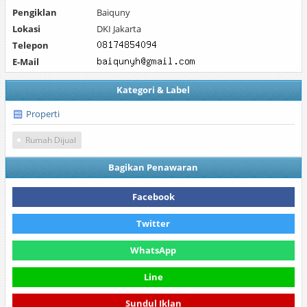
Pengiklan
Baiquny
Lokasi
DKI Jakarta
Telepon
E-Mail
Kategori & Label
Properti
Rumah Dijual
Bagikan Penawaran
Facebook
Twitter
WhatsApp
Line
Sundul Iklan