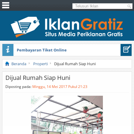
Pembayaran Tiket Online
Masker Sprilulina Tiens
Beranda
Properti
Dijual Rumah Siap Huni
Dijual Rumah Siap Huni
Diposting pada:
Minggu, 14 Mei 2017 Pukul 21:23